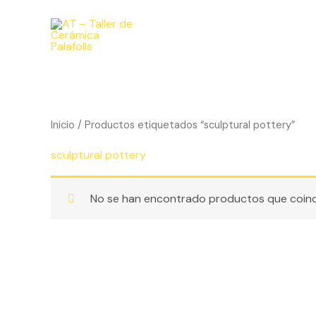
Ir
al
contenido
Inicio
/ Productos etiquetados “sculptural pottery”
sculptural pottery
No se han encontrado productos que coinci