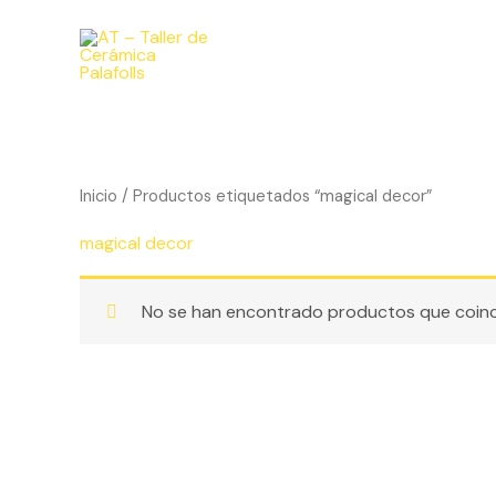
Ir
al
contenido
Inicio
/ Productos etiquetados “magical decor”
magical decor
No se han encontrado productos que coinci